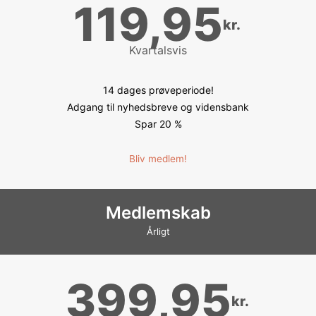
119,95
kr.
Kvartalsvis
14 dages prøveperiode!
Adgang til nyhedsbreve og vidensbank
Spar 20 %
Bliv medlem!
Medlemskab
Årligt
399,95
kr.