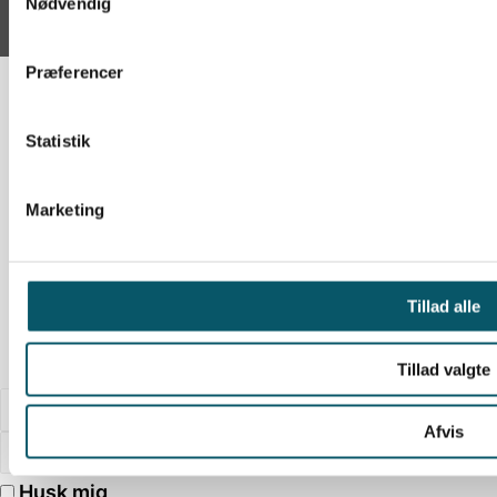
Nødvendig
Årligt
Præferencer
1200
kr.
Statistik
Årligt
Marketing
14 dages prøveperiode!
Adgang til nyhedsbreve og vidensbank
Spar 33 %
Tillad alle
Bliv medlem!
Tillad valgte
Afvis
Husk mig