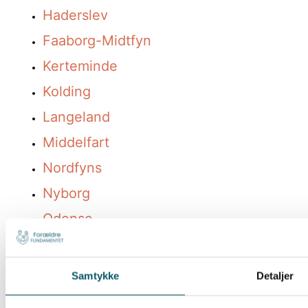
Haderslev
Faaborg-Midtfyn
Kerteminde
Kolding
Langeland
Middelfart
Nordfyns
Nyborg
Odense
Svendborg
Sønderborg
Samtykke
Detaljer
Tønder