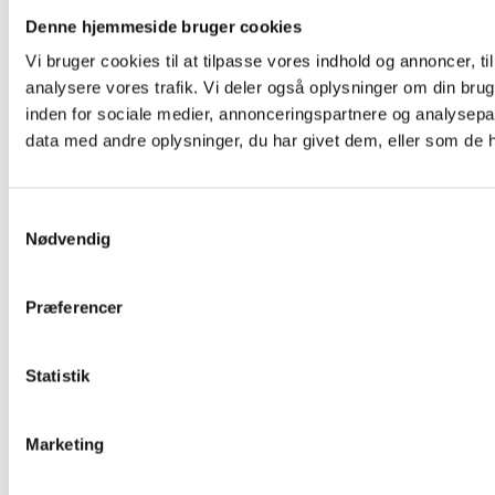
Varde
Denne hjemmeside bruger cookies
Vejen
Vi bruger cookies til at tilpasse vores indhold og annoncer, til 
analysere vores trafik. Vi deler også oplysninger om din br
Vejle
inden for sociale medier, annonceringspartnere og analysepa
Ærø
data med andre oplysninger, du har givet dem, eller som de ha
Aabenraa
Samtykkevalg
Hovedstaden
Nødvendig
Albertslund
Allerød
Præferencer
Ballerup
Bornholm
Statistik
Brøndby
Marketing
Dragør