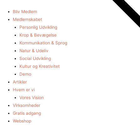
BEDST VÆRD
BEDST VÆRD
Gå
til
Bliv Medlem
indholdet
Medlemskabet
Personlig Udvikling
Krop & Bevægelse
Kommunikation & Sprog
Natur & Udeliv
Social Udvikling
Kultur og Kreativitet
Demo
Artikler
Hvem er vi
Vores Vision
Virksomheder
Gratis adgang
Webshop