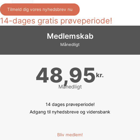
Tilmeld dig vores nyhedsbrev nu
14-dages gratis prøveperiode!
Medlemskab
Månedligt
48,95
kr.
Månedligt
14 dages prøveperiode!
Adgang til nyhedsbreve og vidensbank
Bliv medlem!