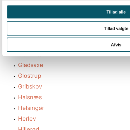
Egedal
Fredensborg
Tillad alle
Frederiksberg
Tillad valgte
Frederikssund
Furesø
Afvis
Gentofte
Gladsaxe
Glostrup
Gribskov
Halsnæs
Helsingør
Herlev
Hillerød