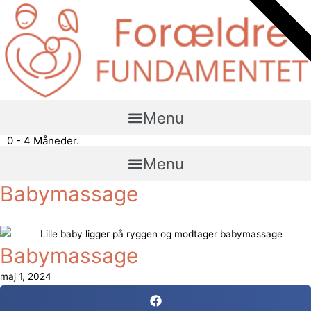
BEDST VÆRD
BEDST VÆRD
Gå
til
indholdet
Menu
0 - 4 Måneder.
Menu
Babymassage
Babymassage
maj 1, 2024