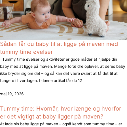
Sådan får du baby til at ligge på maven med
tummy time øvelser
Tummy time øvelser og aktiviteter er gode måder at hjælpe din
baby med at ligge på maven. Mange forældre oplever, at deres baby
ikke bryder sig om det – og så kan det være svært at få det til at
fungere i hverdagen. I denne artikel får du 12
maj 19, 2026
Tummy time: Hvornår, hvor længe og hvorfor
er det vigtigt at baby ligger på maven?
At lade sin baby ligge på maven – også kendt som tummy time – er