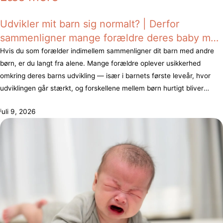
Udvikler mit barn sig normalt? | Derfor
sammenligner mange forældre deres baby med
andre børn
Hvis du som forælder indimellem sammenligner dit barn med andre
børn, er du langt fra alene. Mange forældre oplever usikkerhed
omkring deres barns udvikling — især i barnets første leveår, hvor
udviklingen går stærkt, og forskellene mellem børn hurtigt bliver
synlige. Nogle børn kravler tidligt. Andre bruger længere tid. Nogle
juli 9, 2026