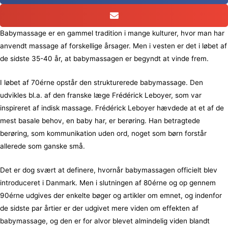
Babymassage er en gammel tradition i mange kulturer, hvor man har
anvendt massage af forskellige årsager. Men i vesten er det i løbet af
de sidste 35-40 år, at babymassagen er begyndt at vinde frem.
I løbet af 70érne opstår den strukturerede babymassage. Den
udvikles bl.a. af den franske læge Frédérick Leboyer, som var
inspireret af indisk massage. Frédérick Leboyer hævdede at et af de
mest basale behov, en baby har, er berøring. Han betragtede
berøring, som kommunikation uden ord, noget som børn forstår
allerede som ganske små.
Det er dog svært at definere, hvornår babymassagen officielt blev
introduceret i Danmark. Men i slutningen af 80érne og op gennem
90érne udgives der enkelte bøger og artikler om emnet, og indenfor
de sidste par årtier er der udgivet mere viden om effekten af
babymassage, og den er for alvor blevet almindelig viden blandt