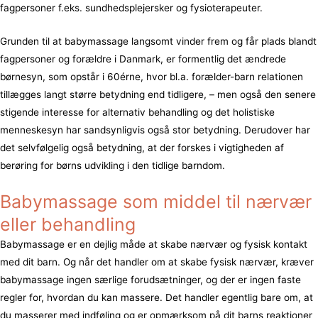
fagpersoner f.eks. sundhedsplejersker og fysioterapeuter.
Grunden til at babymassage langsomt vinder frem og får plads blandt
fagpersoner og forældre i Danmark, er formentlig det ændrede
børnesyn, som opstår i 60érne, hvor bl.a. forælder-barn relationen
tillægges langt større betydning end tidligere, – men også den senere
stigende interesse for alternativ behandling og det holistiske
menneskesyn har sandsynligvis også stor betydning. Derudover har
det selvfølgelig også betydning, at der forskes i vigtigheden af
berøring for børns udvikling i den tidlige barndom.
Babymassage som middel til nærvær
eller behandling
Babymassage er en dejlig måde at skabe nærvær og fysisk kontakt
med dit barn. Og når det handler om at skabe fysisk nærvær, kræver
babymassage ingen særlige forudsætninger, og der er ingen faste
regler for, hvordan du kan massere. Det handler egentlig bare om, at
du masserer med indføling og er opmærksom på dit barns reaktioner