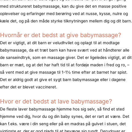
med struktureret babymassage, kan du give det en masse positive
oplevelser og erfaringer med berøring ved at nusse, kysse, nulre og
kæle det, og på den måde styrke tilknytningen mellem dig og dit barn.
Hvornår er det bedst at give babymassage?
Det er vigtigt, at dit barn er veludhvilet og oplagt til at modtage
babymassage, da et træt barn kan have svært ved at håndterer alle
de sanseindtryk, som en massage giver. Det er ligeledes vigtigt, at dit
barn er mæt, og at det har haft tid til at fordøje maden i fred og ro, –
så vent med at give massage til 1-1½ time efter at barnet har spist.
Det er aldrig godt at give et sygt barn babymassage eller i dagene
efter det er blevet vaccineret.
Hvor er det bedst at lave babymassage?
De fleste laver babymassage hjemme hos sig selv, så find et sted
hjemme ved dig, hvor du og din baby synes, det er rart at være. Det
kan f.eks. være i din seng eller på en madras på gulvet i stuen, det
vigtigste er, der er god plads til at bevæge sig rundt. Derudover er