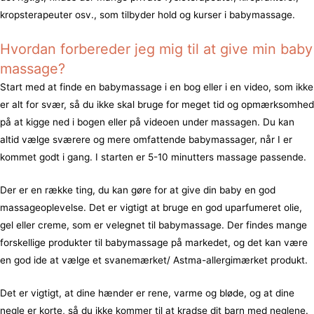
kropsterapeuter osv., som tilbyder hold og kurser i babymassage.
Hvordan forbereder jeg mig til at give min baby
massage?
Start med at finde en babymassage i en bog eller i en video, som ikke
er alt for svær, så du ikke skal bruge for meget tid og opmærksomhed
på at kigge ned i bogen eller på videoen under massagen. Du kan
altid vælge sværere og mere omfattende babymassager, når I er
kommet godt i gang. I starten er 5-10 minutters massage passende.
Der er en række ting, du kan gøre for at give din baby en god
massageoplevelse. Det er vigtigt at bruge en god uparfumeret olie,
gel eller creme, som er velegnet til babymassage. Der findes mange
forskellige produkter til babymassage på markedet, og det kan være
en god ide at vælge et svanemærket/ Astma-allergimærket produkt.
Det er vigtigt, at dine hænder er rene, varme og bløde, og at dine
negle er korte, så du ikke kommer til at kradse dit barn med neglene.