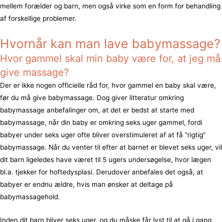
mellem forælder og barn, men også virke som en form for behandling
af forskellige problemer.
Hvornår kan man lave babymassage?
Hvor gammel skal min baby være for, at jeg må
give massage?
Der er ikke nogen officielle råd for, hvor gammel en baby skal være,
før du må give babymassage. Dog giver litteratur omkring
babymassage anbefalinger om, at det er bedst at starte med
babymassage, når din baby er omkring seks uger gammel, fordi
babyer under seks uger ofte bliver overstimuleret af at få ”rigtig”
babymassage. Når du venter til efter at barnet er blevet seks uger, vil
dit barn ligeledes have været til 5 ugers undersøgelse, hvor lægen
bl.a. tjekker for hoftedysplasi. Derudover anbefales det også, at
babyer er endnu ældre, hvis man ønsker at deltage på
babymassagehold.
Inden dit barn bliver seks uger, og du måske får lyst til at gå i gang