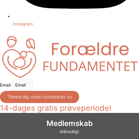
Instagram
Email
Tilmeld dig vores nyhedsbrev nu
14-dages gratis prøveperiode!
Medlemskab
Månedligt