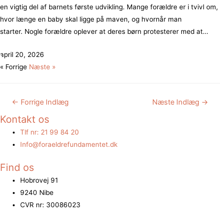
en vigtig del af barnets første udvikling. Mange forældre er i tvivl om,
hvor længe en baby skal ligge på maven, og hvornår man
starter. Nogle forældre oplever at deres børn protesterer med at
lægge på maven,
april 20, 2026
« Forrige
Næste »
Indlægsnavigation
←
Forrige Indlæg
Næste Indlæg
→
Kontakt os
Tlf nr: 21 99 84 20
Info@foraeldrefundamentet.dk
Find os
Hobrovej 91
9240 Nibe
CVR nr: 30086023